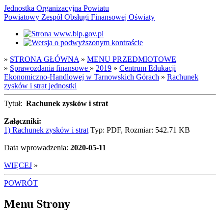
Jednostka Organizacyjna Powiatu
Powiatowy Zespół Obsługi Finansowej Oświaty
»
STRONA GŁÓWNA
»
MENU PRZEDMIOTOWE
»
Sprawozdania finansowe
»
2019
»
Centrum Edukacji
Ekonomiczno-Handlowej w Tarnowskich Górach
»
Rachunek
zysków i strat jednostki
Tytuł:
Rachunek zysków i strat
Załączniki:
1) Rachunek zysków i strat
Typ: PDF, Rozmiar: 542.71 KB
Data wprowadzenia:
2020-05-11
WIĘCEJ
»
POWRÓT
Menu Strony