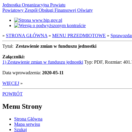
Jednostka Organizacyjna Powiatu
Powiatowy Zespół Obsługi Finansowej Oświaty
»
STRONA GŁÓWNA
»
MENU PRZEDMIOTOWE
»
Sprawozda
Tytuł:
Zestawienie zmian w funduszu jednostki
Załączniki:
1) Zestawienie zmian w funduszu jednostki
Typ: PDF, Rozmiar: 401
Data wprowadzenia:
2020-05-11
WIĘCEJ
»
POWRÓT
Menu Strony
Strona Główna
Mapa serwisu
Szukaj