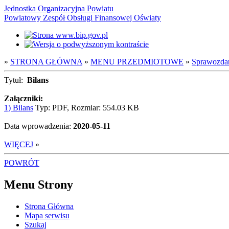
Jednostka Organizacyjna Powiatu
Powiatowy Zespół Obsługi Finansowej Oświaty
»
STRONA GŁÓWNA
»
MENU PRZEDMIOTOWE
»
Sprawozda
Tytuł:
Bilans
Załączniki:
1) Bilans
Typ: PDF, Rozmiar: 554.03 KB
Data wprowadzenia:
2020-05-11
WIĘCEJ
»
POWRÓT
Menu Strony
Strona Główna
Mapa serwisu
Szukaj