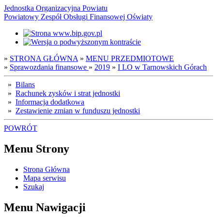
Jednostka Organizacyjna Powiatu
Powiatowy Zespół Obsługi Finansowej Oświaty
»
STRONA GŁÓWNA
»
MENU PRZEDMIOTOWE
»
Sprawozdania finansowe
»
2019
»
I LO w Tarnowskich Górach
»
Bilans
»
Rachunek zysków i strat jednostki
»
Informacja dodatkowa
»
Zestawienie zmian w funduszu jednostki
POWRÓT
Menu Strony
Strona Główna
Mapa serwisu
Szukaj
Menu Nawigacji