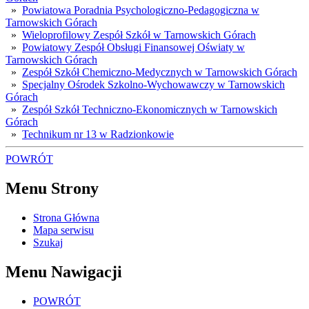
»
Powiatowa Poradnia Psychologiczno-Pedagogiczna w
Tarnowskich Górach
»
Wieloprofilowy Zespół Szkół w Tarnowskich Górach
»
Powiatowy Zespół Obsługi Finansowej Oświaty w
Tarnowskich Górach
»
Zespół Szkół Chemiczno-Medycznych w Tarnowskich Górach
»
Specjalny Ośrodek Szkolno-Wychowawczy w Tarnowskich
Górach
»
Zespół Szkół Techniczno-Ekonomicznych w Tarnowskich
Górach
»
Technikum nr 13 w Radzionkowie
POWRÓT
Menu Strony
Strona Główna
Mapa serwisu
Szukaj
Menu Nawigacji
POWRÓT