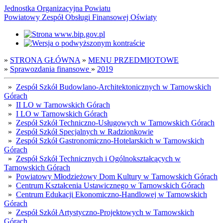
Jednostka Organizacyjna Powiatu
Powiatowy Zespół Obsługi Finansowej Oświaty
»
STRONA GŁÓWNA
»
MENU PRZEDMIOTOWE
»
Sprawozdania finansowe
»
2019
»
Zespół Szkół Budowlano-Architektonicznych w Tarnowskich
Górach
»
II LO w Tarnowskich Górach
»
I LO w Tarnowskich Górach
»
Zespół Szkół Techniczno-Usługowych w Tarnowskich Górach
»
Zespół Szkół Specjalnych w Radzionkowie
»
Zespół Szkół Gastronomiczno-Hotelarskich w Tarnowskich
Górach
»
Zespół Szkół Technicznych i Ogólnokształcących w
Tarnowskich Górach
»
Powiatowy Młodzieżowy Dom Kultury w Tarnowskich Górach
»
Centrum Kształcenia Ustawicznego w Tarnowskich Górach
»
Centrum Edukacji Ekonomiczno-Handlowej w Tarnowskich
Górach
»
Zespół Szkół Artystyczno-Projektowych w Tarnowskich
Górach