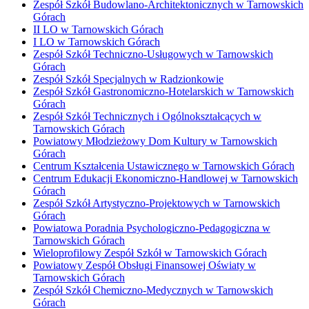
Zespół Szkół Budowlano-Architektonicznych w Tarnowskich
Górach
II LO w Tarnowskich Górach
I LO w Tarnowskich Górach
Zespół Szkół Techniczno-Usługowych w Tarnowskich
Górach
Zespół Szkół Specjalnych w Radzionkowie
Zespół Szkół Gastronomiczno-Hotelarskich w Tarnowskich
Górach
Zespół Szkół Technicznych i Ogólnokształcących w
Tarnowskich Górach
Powiatowy Młodzieżowy Dom Kultury w Tarnowskich
Górach
Centrum Kształcenia Ustawicznego w Tarnowskich Górach
Centrum Edukacji Ekonomiczno-Handlowej w Tarnowskich
Górach
Zespół Szkół Artystyczno-Projektowych w Tarnowskich
Górach
Powiatowa Poradnia Psychologiczno-Pedagogiczna w
Tarnowskich Górach
Wieloprofilowy Zespół Szkół w Tarnowskich Górach
Powiatowy Zespół Obsługi Finansowej Oświaty w
Tarnowskich Górach
Zespół Szkół Chemiczno-Medycznych w Tarnowskich
Górach