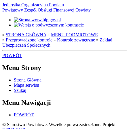
Jednostka Organizacyjna Powiatu
Powiatowy Zespół Obsługi Finansowej Oświaty
»
STRONA GŁÓWNA
»
MENU PODMIOTOWE
»
Przeprowadzone kontrole
»
Kontrole zewnętrzne
»
Zakład
Ubezpieczeń Społecznych
POWRÓT
Menu Strony
Strona Główna
Mapa serwisu
Szukaj
Menu Nawigacji
POWRÓT
© Starostwo Powiatowe. Wszelkie prawa zastrzeżone. Projekt: