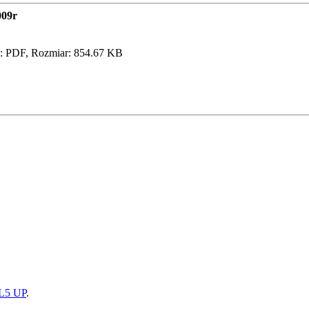
009r
: PDF, Rozmiar: 854.67 KB
5 UP
.