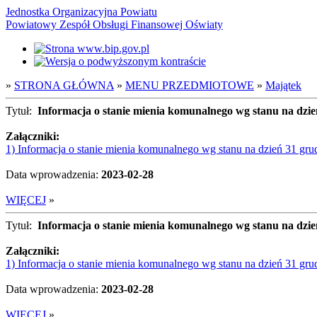
Jednostka Organizacyjna Powiatu
Powiatowy Zespół Obsługi Finansowej Oświaty
»
STRONA GŁÓWNA
»
MENU PRZEDMIOTOWE
»
Majątek
Tytuł:
Informacja o stanie mienia komunalnego wg stanu na dzie
Załączniki:
1) Informacja o stanie mienia komunalnego wg stanu na dzień 31 gru
Data wprowadzenia:
2023-02-28
WIĘCEJ
»
Tytuł:
Informacja o stanie mienia komunalnego wg stanu na dzie
Załączniki:
1) Informacja o stanie mienia komunalnego wg stanu na dzień 31 gru
Data wprowadzenia:
2023-02-28
WIĘCEJ
»