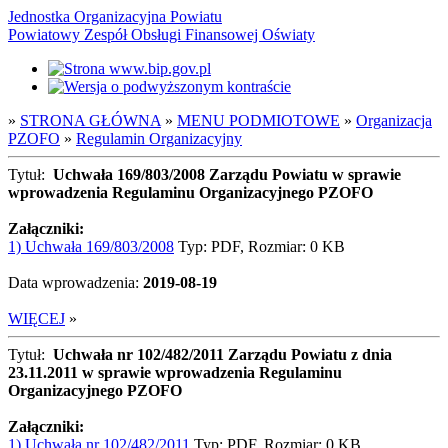
Jednostka Organizacyjna Powiatu
Powiatowy Zespół Obsługi Finansowej Oświaty
»
STRONA GŁÓWNA
»
MENU PODMIOTOWE
»
Organizacja
PZOFO
»
Regulamin Organizacyjny
Tytuł:
Uchwała 169/803/2008 Zarządu Powiatu w sprawie
wprowadzenia Regulaminu Organizacyjnego PZOFO
Załączniki:
1) Uchwała 169/803/2008
Typ: PDF, Rozmiar: 0 KB
Data wprowadzenia:
2019-08-19
WIĘCEJ
»
Tytuł:
Uchwała nr 102/482/2011 Zarządu Powiatu z dnia
23.11.2011 w sprawie wprowadzenia Regulaminu
Organizacyjnego PZOFO
Załączniki:
1) Uchwała nr 102/482/2011
Typ: PDF, Rozmiar: 0 KB