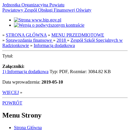
Jednostka Organizacyjna Powiatu
Powiatowy Zespół Obsługi Finansowej Oświaty
»
STRONA GŁÓWNA
»
MENU PRZEDMIOTOWE
»
Sprawozdania finansowe
»
2018
»
Zespół Szkół Specjalnych w
Radzionkowie
»
Informacja dodatkowa
Tytuł:
Załączniki:
1) Informacja dodatkowa
Typ: PDF, Rozmiar: 3084.82 KB
Data wprowadzenia:
2019-05-10
WIĘCEJ
»
POWRÓT
Menu Strony
Strona Główna