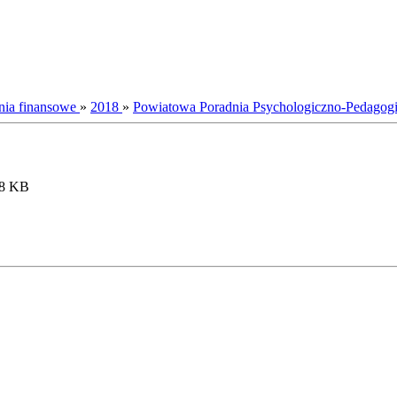
nia finansowe
»
2018
»
Powiatowa Poradnia Psychologiczno-Pedagog
.8 KB