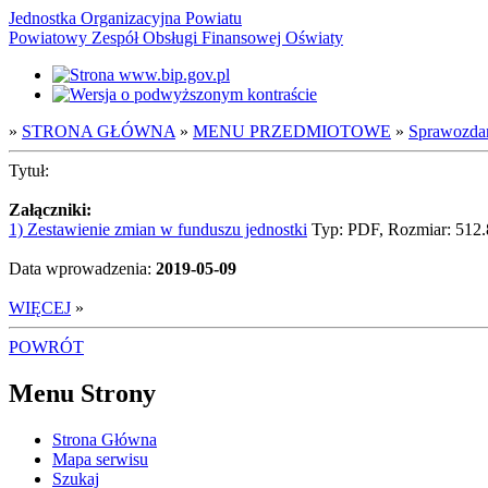
Jednostka Organizacyjna Powiatu
Powiatowy Zespół Obsługi Finansowej Oświaty
»
STRONA GŁÓWNA
»
MENU PRZEDMIOTOWE
»
Sprawozda
Tytuł:
Załączniki:
1) Zestawienie zmian w funduszu jednostki
Typ: PDF, Rozmiar: 512
Data wprowadzenia:
2019-05-09
WIĘCEJ
»
POWRÓT
Menu Strony
Strona Główna
Mapa serwisu
Szukaj