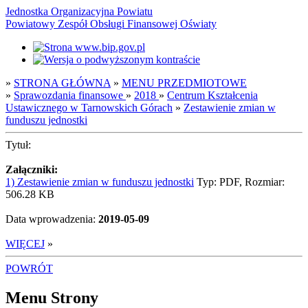
Jednostka Organizacyjna Powiatu
Powiatowy Zespół Obsługi Finansowej Oświaty
»
STRONA GŁÓWNA
»
MENU PRZEDMIOTOWE
»
Sprawozdania finansowe
»
2018
»
Centrum Kształcenia
Ustawicznego w Tarnowskich Górach
»
Zestawienie zmian w
funduszu jednostki
Tytuł:
Załączniki:
1) Zestawienie zmian w funduszu jednostki
Typ: PDF, Rozmiar:
506.28 KB
Data wprowadzenia:
2019-05-09
WIĘCEJ
»
POWRÓT
Menu Strony