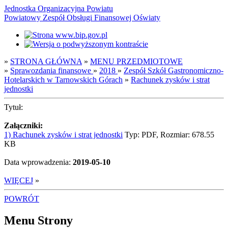
Jednostka Organizacyjna Powiatu
Powiatowy Zespół Obsługi Finansowej Oświaty
»
STRONA GŁÓWNA
»
MENU PRZEDMIOTOWE
»
Sprawozdania finansowe
»
2018
»
Zespół Szkół Gastronomiczno-
Hotelarskich w Tarnowskich Górach
»
Rachunek zysków i strat
jednostki
Tytuł:
Załączniki:
1) Rachunek zysków i strat jednostki
Typ: PDF, Rozmiar: 678.55
KB
Data wprowadzenia:
2019-05-10
WIĘCEJ
»
POWRÓT
Menu Strony