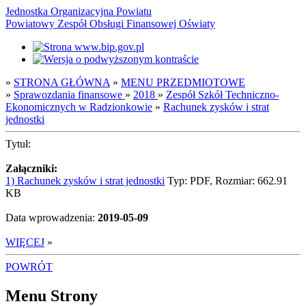
Jednostka Organizacyjna Powiatu
Powiatowy Zespół Obsługi Finansowej Oświaty
»
STRONA GŁÓWNA
»
MENU PRZEDMIOTOWE
»
Sprawozdania finansowe
»
2018
»
Zespół Szkół Techniczno-
Ekonomicznych w Radzionkowie
»
Rachunek zysków i strat
jednostki
Tytuł:
Załączniki:
1) Rachunek zysków i strat jednostki
Typ: PDF, Rozmiar: 662.91
KB
Data wprowadzenia:
2019-05-09
WIĘCEJ
»
POWRÓT
Menu Strony