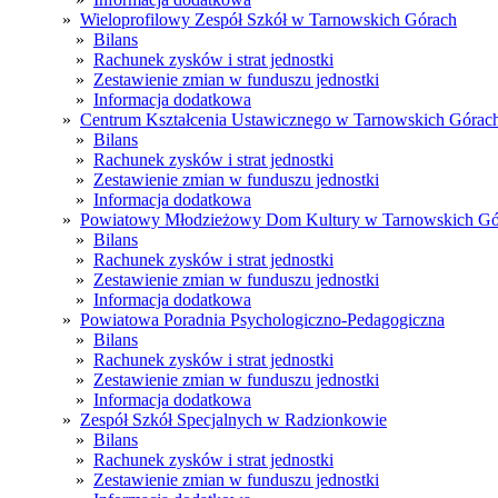
»
Wieloprofilowy Zespół Szkół w Tarnowskich Górach
»
Bilans
»
Rachunek zysków i strat jednostki
»
Zestawienie zmian w funduszu jednostki
»
Informacja dodatkowa
»
Centrum Kształcenia Ustawicznego w Tarnowskich Górac
»
Bilans
»
Rachunek zysków i strat jednostki
»
Zestawienie zmian w funduszu jednostki
»
Informacja dodatkowa
»
Powiatowy Młodzieżowy Dom Kultury w Tarnowskich Gó
»
Bilans
»
Rachunek zysków i strat jednostki
»
Zestawienie zmian w funduszu jednostki
»
Informacja dodatkowa
»
Powiatowa Poradnia Psychologiczno-Pedagogiczna
»
Bilans
»
Rachunek zysków i strat jednostki
»
Zestawienie zmian w funduszu jednostki
»
Informacja dodatkowa
»
Zespół Szkół Specjalnych w Radzionkowie
»
Bilans
»
Rachunek zysków i strat jednostki
»
Zestawienie zmian w funduszu jednostki