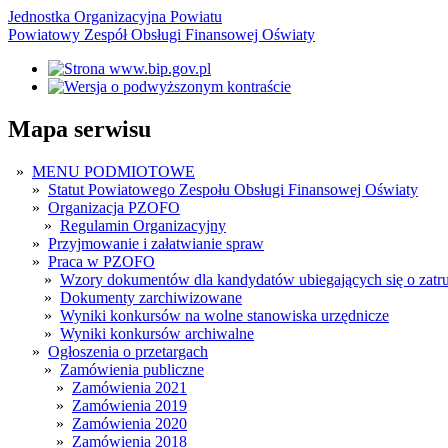
Jednostka Organizacyjna Powiatu
Powiatowy Zespół Obsługi Finansowej Oświaty
Mapa serwisu
»
MENU PODMIOTOWE
»
Statut Powiatowego Zespołu Obsługi Finansowej Oświaty
»
Organizacja PZOFO
»
Regulamin Organizacyjny
»
Przyjmowanie i załatwianie spraw
»
Praca w PZOFO
»
Wzory dokumentów dla kandydatów ubiegających się o zatru
»
Dokumenty zarchiwizowane
»
Wyniki konkursów na wolne stanowiska urzędnicze
»
Wyniki konkursów archiwalne
»
Ogłoszenia o przetargach
»
Zamówienia publiczne
»
Zamówienia 2021
»
Zamówienia 2019
»
Zamówienia 2020
»
Zamówienia 2018