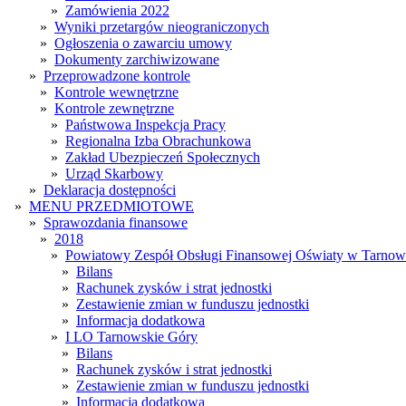
»
Zamówienia 2022
»
Wyniki przetargów nieograniczonych
»
Ogłoszenia o zawarciu umowy
»
Dokumenty zarchiwizowane
»
Przeprowadzone kontrole
»
Kontrole wewnętrzne
»
Kontrole zewnętrzne
»
Państwowa Inspekcja Pracy
»
Regionalna Izba Obrachunkowa
»
Zakład Ubezpieczeń Społecznych
»
Urząd Skarbowy
»
Deklaracja dostępności
»
MENU PRZEDMIOTOWE
»
Sprawozdania finansowe
»
2018
»
Powiatowy Zespół Obsługi Finansowej Oświaty w Tarnow
»
Bilans
»
Rachunek zysków i strat jednostki
»
Zestawienie zmian w funduszu jednostki
»
Informacja dodatkowa
»
I LO Tarnowskie Góry
»
Bilans
»
Rachunek zysków i strat jednostki
»
Zestawienie zmian w funduszu jednostki
»
Informacja dodatkowa