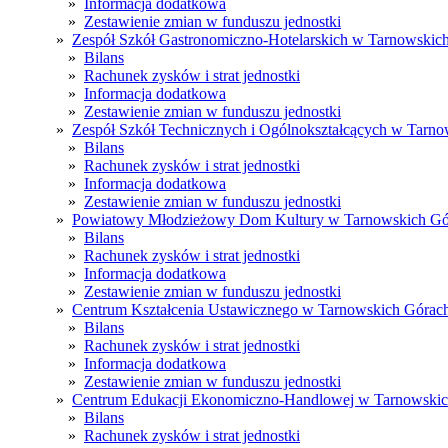
»
Informacja dodatkowa
»
Zestawienie zmian w funduszu jednostki
»
Zespół Szkół Gastronomiczno-Hotelarskich w Tarnowskic
»
Bilans
»
Rachunek zysków i strat jednostki
»
Informacja dodatkowa
»
Zestawienie zmian w funduszu jednostki
»
Zespół Szkół Technicznych i Ogólnokształcących w Tarn
»
Bilans
»
Rachunek zysków i strat jednostki
»
Informacja dodatkowa
»
Zestawienie zmian w funduszu jednostki
»
Powiatowy Młodzieżowy Dom Kultury w Tarnowskich Gó
»
Bilans
»
Rachunek zysków i strat jednostki
»
Informacja dodatkowa
»
Zestawienie zmian w funduszu jednostki
»
Centrum Kształcenia Ustawicznego w Tarnowskich Górac
»
Bilans
»
Rachunek zysków i strat jednostki
»
Informacja dodatkowa
»
Zestawienie zmian w funduszu jednostki
»
Centrum Edukacji Ekonomiczno-Handlowej w Tarnowski
»
Bilans
»
Rachunek zysków i strat jednostki