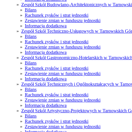
»
Zespół Szkół Budowlano-Architektonicznych w Tarnowsk
»
Bilans
»
Rachunek zysków i strat jednostki
»
Zestawienie zmian w funduszu jednostki
»
Informacja dodatkowa
»
Zespół Szkół Techniczno-Usługowych w Tarnowskich Gó
»
Bilans
»
Rachunek zysków i strat jednostki
»
Zestawienie zmian w funduszu jednostki
»
Informacja dodatkowa
»
Zespół Szkół Gastronomiczno-Hotelarskich w Tarnowskic
»
Bilans
»
Rachunek zysków i strat jednostki
»
Zestawienie zmian w funduszu jednostki
»
Informacja dodatkowa
»
Zespół Szkół Technicznych i Ogólnokształcących w Tarn
»
Bilans
»
Rachunek zysków i strat jednostki
»
Zestawienie zmian w funduszu jednostki
»
Informacja dodatkowa
»
Zespół Szkół Artystyczno-Projektowych w Tarnowskich G
»
Bilans
»
Rachunek zysków i strat jednostki
»
Zestawienie zmian w funduszu jednostki
»
Informacja dodatkowa