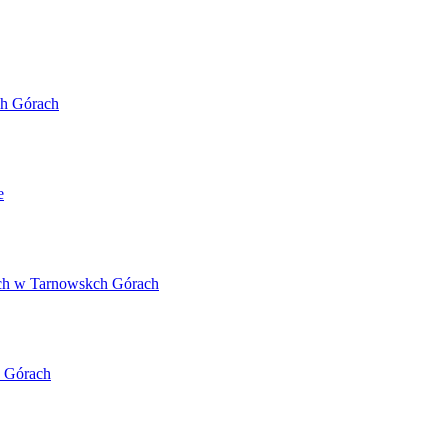
ch Górach
e
ch w Tarnowskch Górach
 Górach