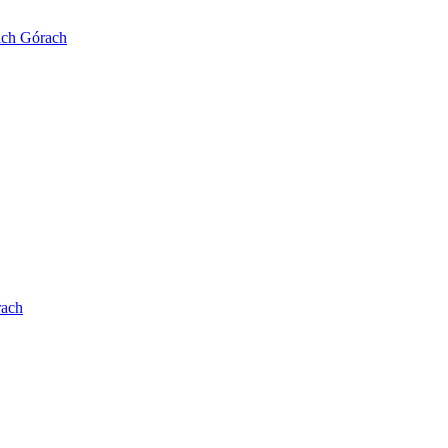
ich Górach
rach