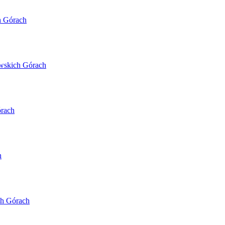
h Górach
owskich Górach
rach
h
ch Górach